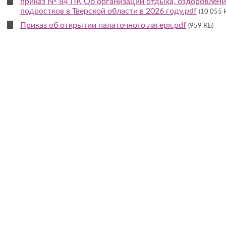
приказ № 84 ПК Об организации отдыха, оздоровления
подростков в Тверской области в 2026 году.pdf
(10 055 
Приказ об открытии палаточного лагеря.pdf
(959 КБ)