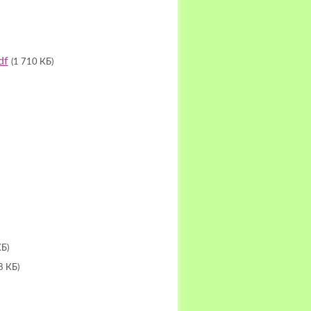
df
(1 710 КБ)
КБ)
8 КБ)