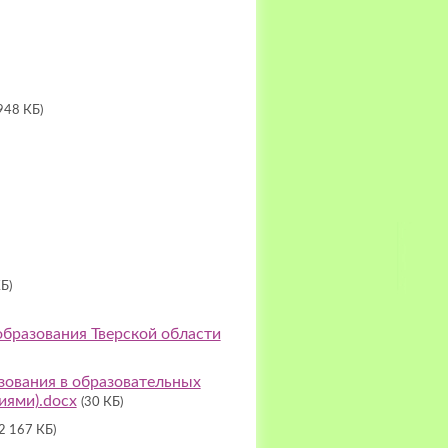
948 КБ)
Б)
образования Тверской области
зования в образовательных
иями).docx
(30 КБ)
(2 167 КБ)