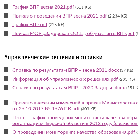
График ВПР весна 2021.pdf
(511 КБ)
Приказ о проведении ВПР весна 2021.pdf
(2 234 КБ)
График ВПР.pdf
(225 КБ)
Приказ МОУ ,,Задорская ООШ,, об участии в ВПР.pdf
(
Управленческие решения и справки
Справка по результатам ВПР - весна 2021.docx
(37 КБ)
Информация об управленческих решениях.pdf
(283 КБ)
Справка по результатам ВПР - 2020 Задорье.docx
(251 К
Приказ о внесении изменений в приказ Министерства 
от 26.10.2017 № 1676 ПК.pdf
(303 КБ)
План – график проведения мониторинга качества обра
организациях Тверской области в 2018 году (с изменен
О проведении мониторинга качества образования.pdf