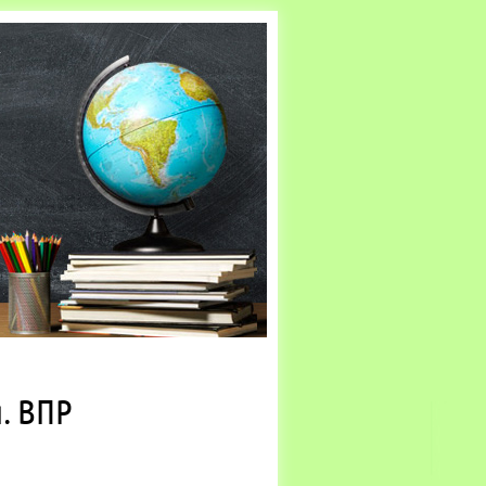
. ВПР