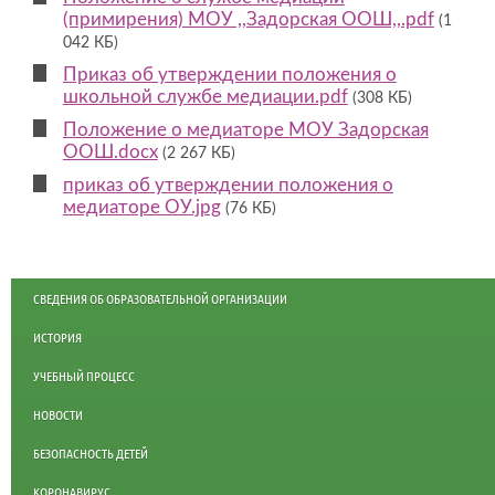
(примирения) МОУ ,,Задорская ООШ,,.pdf
(1
042 КБ)
Приказ об утверждении положения о
школьной службе медиации.pdf
(308 КБ)
Положение о медиаторе МОУ Задорская
ООШ.docx
(2 267 КБ)
приказ об утверждении положения о
медиаторе ОУ.jpg
(76 КБ)
СВЕДЕНИЯ ОБ ОБРАЗОВАТЕЛЬНОЙ ОРГАНИЗАЦИИ
ИСТОРИЯ
УЧЕБНЫЙ ПРОЦЕСС
НОВОСТИ
БЕЗОПАСНОСТЬ ДЕТЕЙ
КОРОНАВИРУС