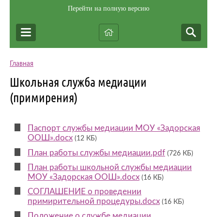
Перейти на полную версию
Главная
Школьная служба медиации
(примирения)
Паспорт службы медиации МОУ «Задорская
ООШ».docx
(12 КБ)
План работы службы медиации.pdf
(726 КБ)
План работы школьной службы медиации
МОУ «Задорская ООШ».docx
(16 КБ)
СОГЛАШЕНИЕ о проведении
примирительной процедуры.docx
(16 КБ)
Положение о службе медиации