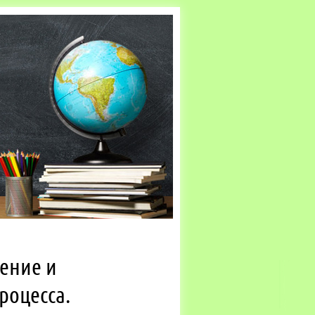
ение и
роцесса.