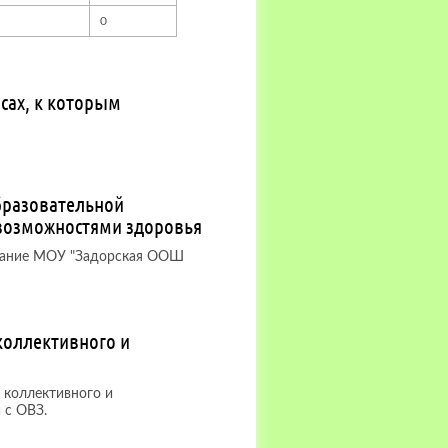
0
сах, к которым
бразовательной
 возможностями здоровья
здание МОУ "Задорская ООШ
коллективного и
 коллективного и
 с ОВЗ.