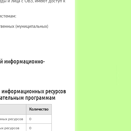
иды и лица с ОВЗ, имеют доступ к
истемам:
твенных (муниципальных)
ой информационно-
и информационных ресурсов
овательным программам
Количество
нных ресурсов
0
ых ресурсов
0