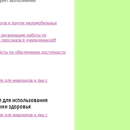
цент выполнения
идов и других маломобильных
 организацию работы по
 персонала в учреждении.pdf
аботы по обеспечению доступности
ле для инвалидов и лиц с
е для использования
ями здоровья
ле для инвалидов и лиц с