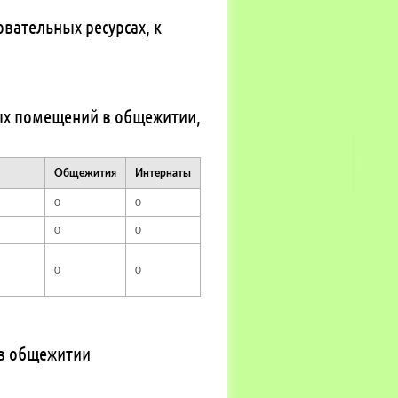
вательных ресурсах, к
ых помещений в общежитии,
Общежития
Интернаты
0
0
0
0
0
0
в общежитии