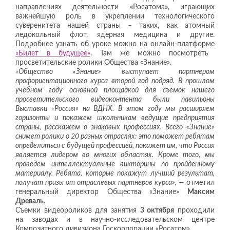
направлениях деятельности
«
Росатома
»
, играющих
важнейшую роль в укреплении технологического
суверенитета нашей страны – таких, как атомный
ледокольный флот, ядерная медицина и другие.
Подробнее узнать об уроке можно на онлайн-платформе
«Билет в будущее»
. Там же можно посмотреть
просветительские ролики
Общества «Знание».
«Общество «Знание» выступает партнером
профориентационного курса второй год подряд. В прошлом
учебном году основной площадкой для съемок нашего
просветительского видеоконтента были павильоны
Выставки «Россия» на ВДНХ. В этом году мы расширяем
горизонты и покажем школьникам ведущие предприятия
страны, расскажем о знаковых профессиях. Всего «Знание»
снимет ролики о 20 разных отраслях: это поможет ребятам
определиться с будущей профессией, покажет им, что Россия
является лидером во многих областях. Кроме того, мы
проведем интеллектуальные викторины по пройденному
материалу. Ребята, которые покажут лучший результат,
получат призы от отраслевых партнеров курса», —
отметил
генеральный директор Общества «Знание»
Максим
Древаль
.
Съемки видеороликов для занятия
3 октября
проходили
на заводах и в научно-исследовательском центре
Композитного дивизиона Госкорпорации «Росатом».