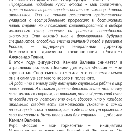
«Программы, подобные курсу «Россия – мои горизонты»,
играют ключевую роль в профессиональном самоопределении
школьников. Они не только расширяют представление
учащихся о востребованных профессиях и достижениях
нашей страны, но и помогают сориентироваться в выборе
жизненного пути, опираясь на реальные потребности
экономики. Это важный шаг в формировании будущих
специалистов, способных внести значимый вклад в развитие
России»,
—
подчеркнул генеральный директор
Композитного дивизиона госкорпорации «Росатом»
Александр Тюнин
.
В этом году фигуристка
Камила Валиева
снимается в
отраслевых роликах «Знания» для курса «Россия — мои
горизонты». Спортсменка отметила, что во время съемок
она и сама узнает много нового и полезного.
«
Я рада, что в этому году выступаю спутником ребят в мир
новых знаний. Я с самого раннего детства знала, что свяжу
свою жизнь со спортом, но понимаю, что выбрать свой путь
не всегда легко, поэтому это очень здорово, что у каждого
школьника сегодня есть возможность узнавать о самых
разных профессиях и понять, как и где они могут применить
свои таланты и быть полезными для страны
», — добавила
Камила Валиева
.
Курс «Россия – мои горизонты» — инициатива
Министерства просвещения Российской Федерации. Он