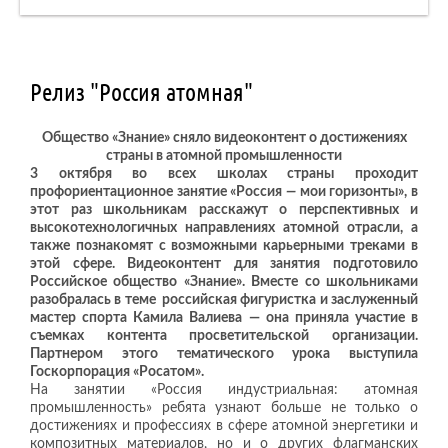
Релиз "Россия атомная"
Общество «Знание» сняло видеоконтент о достижениях
страны в атомной промышленности
3 октября во всех школах страны проходит
профориентационное занятие «Россия
—
мои горизонты
», в
этот раз школьникам расскажут о перспективных и
высокотехнологичных направлениях атомной отрасли, а
также познакомят с возможными карьерными треками в
этой сфере. Видеоконтент для занятия подготовило
Российское общество «Знание». Вместе со школьниками
разобралась в теме российская фигуристка и заслуженный
мастер спорта Камила Валиева — она приняла участие в
съемках контента просветительской организации.
Партнером этого тематического урока выступила
Госкорпорация «Росатом».
На занятии «Россия индустриальная: атомная
промышленность» ребята узнают больше не только о
достижениях и профессиях в сфере атомной энергетики и
композитных материалов, но и о других флагманских