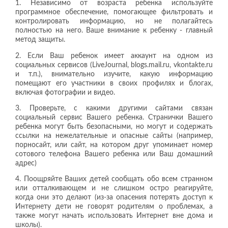
1. Независимо от возраста ребенка используйте
программное обеспечение, помогающее фильтровать и
контролировать информацию, но не полагайтесь
полностью на него. Ваше внимание к ребенку - главный
метод защиты.
2. Если Ваш ребенок имеет аккаунт на одном из
социальных сервисов (LiveJournal, blogs.mail.ru, vkontakte.ru
и т.п.), внимательно изучите, какую информацию
помещают его участники в своих профилях и блогах,
включая фотографии и видео.
3. Проверьте, с какими другими сайтами связан
социальный сервис Вашего ребенка. Странички Вашего
ребенка могут быть безопасными, но могут и содержать
ссылки на нежелательные и опасные сайты (например,
порносайт, или сайт, на котором друг упоминает номер
сотового телефона Вашего ребенка или Ваш домашний
адрес)
4. Поощряйте Ваших детей сообщать обо всем странном
или отталкивающем и не слишком остро реагируйте,
когда они это делают (из-за опасения потерять доступ к
Интернету дети не говорят родителям о проблемах, а
также могут начать использовать Интернет вне дома и
школы).