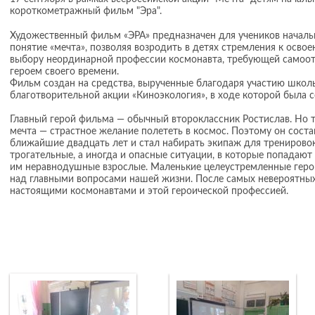
короткометражный фильм "Эра".
Художественный фильм «ЭРА» предназначен для учеников началь
понятие «мечта», позволяя возродить в детях стремления к осво
выбору неординарной профессии космонавта, требующей самоотд
героем своего времени.
Фильм создан на средства, вырученные благодаря участию школь
благотворительной акции «Киноэкология», в ходе которой была с
Главный герой фильма — обычный второклассник Ростислав. Но т
мечта — страстное желание полететь в космос. Поэтому он сост
ближайшие двадцать лет и стал набирать экипаж для тренировок
трогательные, а иногда и опасные ситуации, в которые попадаю
им неравнодушные взрослые. Маленькие целеустремленные герои
над главными вопросами нашей жизни. После самых невероятных
настоящими космонавтами и этой героической профессией.