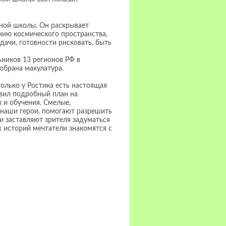
ной школы. Он раскрывает
ению космического пространства,
ачи, готовности рисковать, быть
ников 13 регионов РФ в
обрана макулатура.
олько у Ростика есть настоящая
авил подробный план на
 и обучения. Смелые,
т наши герои, помогают разрешить
 заставляют зрителя задуматься
 историй мечтатели знакомятся с