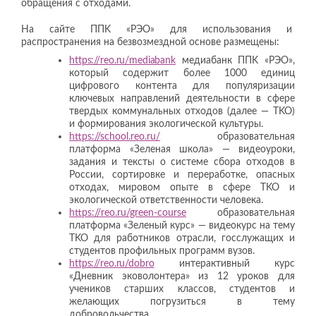
обращения с отходами.
На сайте ППK «РЭО» для использования и
распространения на безвозмездной основе размещены:
https://reo.ru/mediabank
медиабанк ППK «РЭО»,
который содержит более 1000 единиц
цифрового контента для популяризации
ключевых направлений деятельности в сфере
твердых коммунальных отходов (далее — TKO)
и формирования экологической культуры.
https://school.reo.ru/
образовательная
платформа «Зеленая школа» — видеоуроки,
задания и тексты о системе сбора отходов в
России, сортировке и переработке, опасных
отходах, мировом опыте в сфере TKO и
экологической ответственности человека.
https://reo.ru/green-course
образовательная
платформа «Зеленый курс» — видеокурс на тему
TKO для работников отрасли, госслужащих и
студентов профильных программ вузов.
https://reo.ru/dobro
интерактивный курс
«Дневник эковолонтера» из 12 уроков для
учеников старших классов, студентов и
желающих погрузиться в тему
добровольчества.