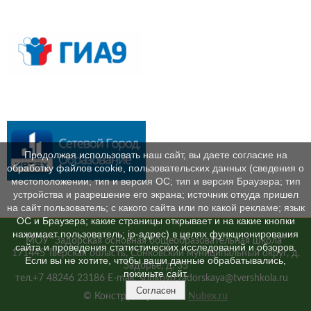
Продолжая использовать наш сайт, вы даете согласие на
обработку файлов cookie, пользовательских данных (сведения о
местоположении; тип и версия ОС; тип и версия Браузера; тип
устройства и разрешение его экрана; источник откуда пришел
на сайт пользователь; с какого сайта или по какой рекламе; язык
ОС и Браузера; какие страницы открывает и на какие кнопки
нажимает пользователь; ip-адрес) в целях функционирования
МОУ "Задорская основная общеобразовательная школа"
сайта и проведения статистических исследований и обзоров.
171445 Тверская область, Сонковский муниципальный округ, д.
Если вы не хотите, чтобы ваши данные обрабатывались,
Задорье, д. 35
покиньте сайт.
тел.+7 48246 23186 E-mail: sonkovo.zadorskaya@tvershkola.ru
Согласен
© Конструктор сайтов
Nubex.ru