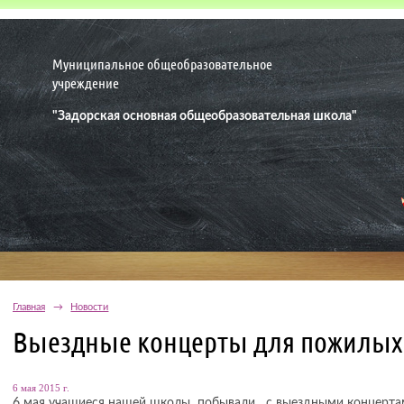
Муниципальное общеобразовательное
учреждение
"Задорская основная общеобразовательная школа"
Главная
→
Новости
Выездные концерты для пожилых
6 мая 2015 г.
6 мая учащиеся нашей школы побывали с выездными концерта