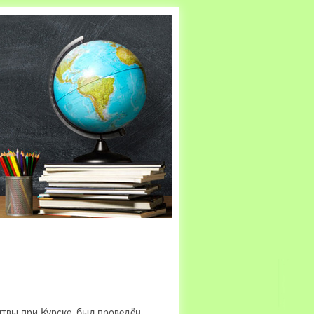
твы при Курске, был проведён