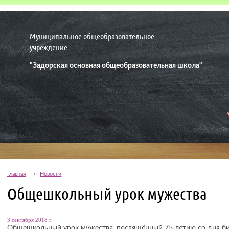
Муниципальное общеобразовательное
учреждение
"Задорская основная общеобразовательная школа"
Главная
→
Новости
Общешкольный урок мужества
3 сентября 2018 г.
Общешкольный урок мужества, посвящённый 75-летию со дня би