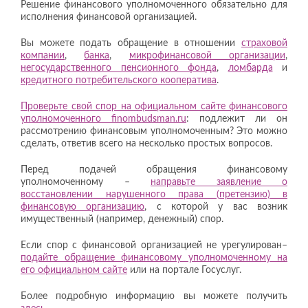
Решение финансового уполномоченного обязательно для
исполнения финансовой организацией.
Вы можете подать обращение в отношении
страховой
компании
,
банка
,
микрофинансовой организации
,
негосударственного пенсионного фонда
,
ломбарда
и
кредитного потребительского кооператива
.
Проверьте свой спор на официальном сайте финансового
уполномоченного finombudsman.ru
: подлежит ли он
рассмотрению финансовым уполномоченным? Это можно
сделать, ответив всего на несколько простых вопросов.
Перед подачей обращения финансовому
уполномоченному –
направьте заявление о
восстановлении нарушенного права (претензию) в
финансовую организацию
, с которой у вас возник
имущественный (например, денежный) спор.
Если спор с финансовой организацией не урегулирован–
подайте обращение финансовому уполномоченному на
его официальном сайте
или на портале Госуслуг.
Более подробную информацию вы можете получить